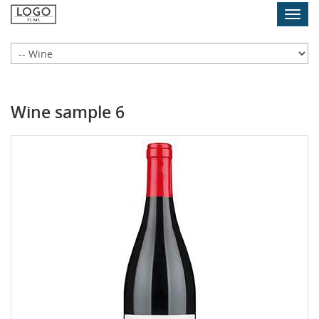
Skip
Toggl
to
navig
main
content
Wine sample 6