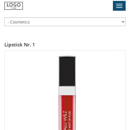
Skip
Toggl
to
navig
main
content
Cosmetics
Lipstick Nr. 1